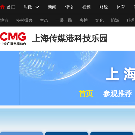
首页
时政
新闻
评论
视频
财经
体育
人民领袖习近平
直播
海外频道
片库
iPanda
栏目大全
联播+
English
中国领导人
节目单
Монгол
听音
央视快评
微视频
习式妙语
主持人
下
地方
乡村振兴
生态
一带一路
央博
文化
旅游
科普
上海传媒港科技乐园
总台春晚
网络春晚
共产党员网
秧纪录
纪录片网
新闻
国内
国际
评论
经济
军事
科技
法
人民领袖习近平
联播+
热解读
天天学习
习式妙语
首页
参观推荐
视频
小央视频
小央直播
直播中国
熊猫频道
V
现场
前线
比划
快看
蓝海中国
新兵请入列
体育
直播
竞猜
2026年世界杯
2026年冬奥会
VIP会员
CCTV奥林匹克频道
生活体育大会
体育江湖