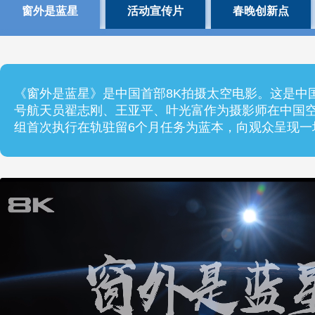
窗外是蓝星
活动宣传片
春晚创新点
财经
教育
乡村振兴
生态环境
一带一路
央博
大国智造
大国展会
大国保险
云顶对话
云起
超
《窗外是蓝星》是中国首部8K拍摄太空电影。这是中
号航天员翟志刚、王亚平、叶光富作为摄影师在中国
组首次执行在轨驻留6个月任务为蓝本，向观众呈现一
CCTV.节目官网
直播
节目单
栏目
片库
热播榜