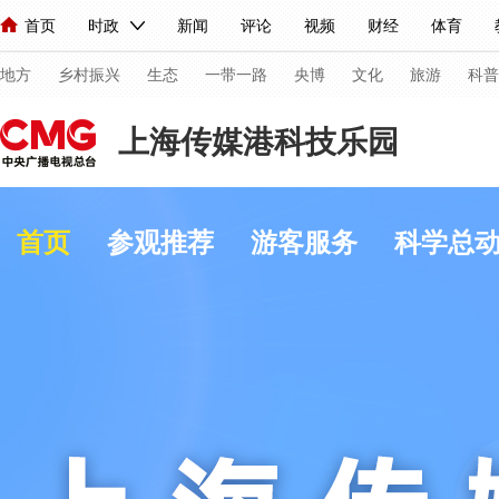
首页
时政
新闻
评论
视频
财经
体育
人民领袖习近平
直播
海外频道
片库
iPanda
栏目大全
联播+
English
中国领导人
节目单
Монгол
听音
央视快评
微视频
习式妙语
主持人
下
地方
乡村振兴
生态
一带一路
央博
文化
旅游
科普
上海传媒港科技乐园
总台春晚
网络春晚
共产党员网
秧纪录
纪录片
首页
参观推荐
游客服务
科学总
新闻
国内
国际
评论
经济
军事
科技
人民领袖习近平
联播+
热解读
天天学习
习式妙
视频
小央视频
小央直播
直播中国
熊猫频道
现场
前线
比划
快看
蓝海中国
新兵请入列
体育
直播
竞猜
2026年世界杯
2026年冬奥会
VIP会员
CCTV奥林匹克频道
生活体育大会
体育江