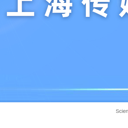
财经
教育
乡村振兴
生态环境
一带一路
央
大国智造
大国展会
大国保险
云顶对话
云起
CCTV.节目官网
直播
节目单
栏目
片库
热
Scien