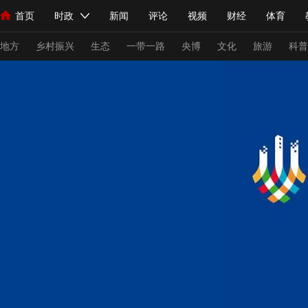
首页
时政
新闻
评论
视频
财经
体育
人民领袖习近平
直播
海外频道
片库
iPanda
栏目大全
联播+
English
中国领导人
节目单
Монгол
听音
央视快评
微视频
习式妙语
主持人
下
地方
乡村振兴
生态
一带一路
央博
文化
旅游
科普
总台春晚
网络春晚
共产党员网
秧纪录
纪录片网
新闻
国内
国际
评论
经济
军事
科技
法
人民领袖习近平
联播+
热解读
天天学习
习式妙语
视频
小央视频
小央直播
直播中国
熊猫频道
V
现场
前线
比划
快看
蓝海中国
新兵请入列
体育
直播
竞猜
2026年世界杯
2026年冬奥会
VIP会员
CCTV奥林匹克频道
生活体育大会
体育江湖