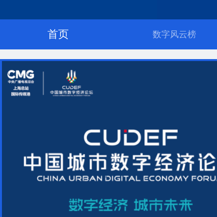
财经
教育
乡村振兴
生态环境
一带一路
央博
首页
大国智造
大国展会
大国保险
云顶对话
云起
超
数字风云榜
CCTV.节目官网
直播
节目单
栏目
片库
热播榜