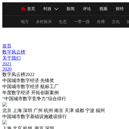
首页
时政
新闻
评论
视频
财经
人民领袖习近平
直播
海外频道
片库
iPanda
栏目大全
联播+
English
中国领导人
节目单
Монгол
听音
央视快评
微视频
习
地方
乡村振兴
生态
一带一路
央博
文化
总台春晚
网络春晚
共产党员网
秧纪录
首页
数字风云榜
关于我们
2021
新闻
国内
国际
评论
经济
军事
2020
数字风云榜2022
人民领袖习近平
联播+
热解读
天天学习
中国城市数字经济
先锋奖
中国城市数字经济
航标工厂
视频
小央视频
小央直播
直播中国
熊猫
年度数字经济
开拓创新案例
“中国城市数字竞争力”综合排行
现场
前线
比划
快看
蓝海中国
新兵
北京 上海 深圳 广州 杭州 南京 天津 成都 宁波 福州
体育
直播
竞猜
2026年世界杯
2026年
中国城市数字基础设施建设排行
VIP会员
CCTV奥林匹克频道
生活体育大会
上海 北京 杭州 .南京 深圳