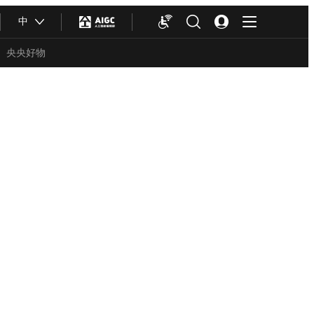
中
央央好物
合体育
亚冬会