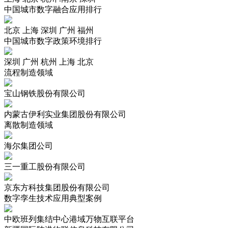
中国城市数字融合应用排行
财经
教育
乡村振兴
生态环境
一带一路
北京 上海 深圳 广州 福州
大国智造
大国展会
大国保险
云顶对话
中国城市数字政策环境排行
深圳 广州 杭州 上海 北京
流程制造领域
宝山钢铁股份有限公司
CCTV.节目官网
直播
节目单
栏目
片库
内蒙古伊利实业集团股份有限公司
离散制造领域
海尔集团公司
三一重工股份有限公司
京东方科技集团股份有限公司
数字孪生技术应用典型案例
中欧班列集结中心港域万物互联平台