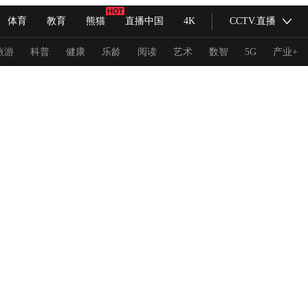
体育
教育
熊猫
直播中国
4K
CCTV.直播
式妙语
主持人
下载央视影音
热解读
天天学习
旅游
科普
健康
乐龄
阅读
艺术
数智
5G
产业+
纪录片网
国家大剧院
大型活动
科技
法治
文娱
人物
公益
图片
习式妙语
央视快评
央视网评
光华锐评
锋面
频道
VR/AR
4K专区
全景新闻
请入列
人生第一次
人生第二次
冬奥会
CBA
NBA
中超
国足
国际足球
网球
综
体育江湖
文化体育
冰雪道路
足球道路