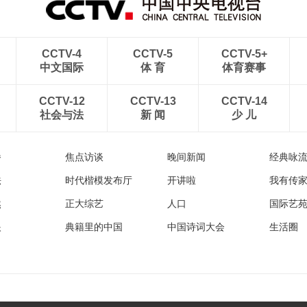
CCTV-4
CCTV-5
CCTV-5+
中文国际
体 育
体育赛事
CCTV-12
CCTV-13
CCTV-14
社会与法
新 闻
少 儿
播
焦点访谈
晚间新闻
经典咏
法
时代楷模发布厅
开讲啦
我有传
然
正大综艺
人口
国际艺
眼
典籍里的中国
中国诗词大会
生活圈