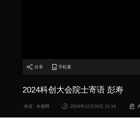
财经
教育
乡村振兴
生态环境
一带一路
大国智造
大国展会
大国保险
云顶对话
CCTV.节目官网
直播
节目单
栏目
片库
分享
手机看
2024科创大会院士寄语 彭寿
来源 : 央视网
2024年12月20日 15:34