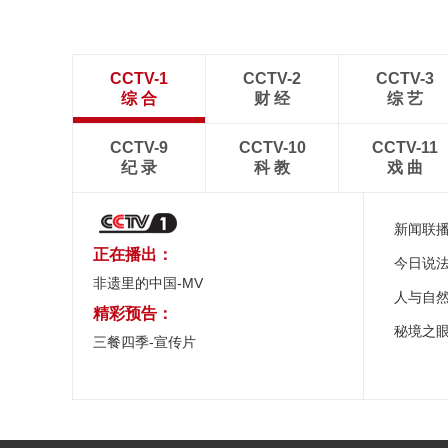
CCTV-1
CCTV-2
CCTV-3
综 合
财 经
综 艺
CCTV-9
CCTV-10
CCTV-11
纪 录
科 教
戏 曲
新闻联
正在播出：
今日说
非遗里的中国-MV
人与自
精彩预告：
秘境之
三餐四季-宣传片