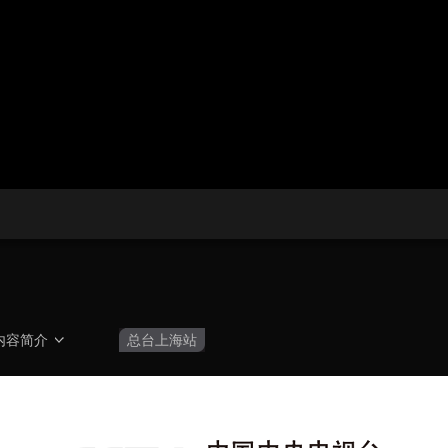
央博
非遗
文化
旅游
科普
健康
乐龄
阅读
云起
超级工厂
智敬中国
全民健康
颜选攻略
海洋
热播榜
总台企业白名单
内容简介
总台上海站