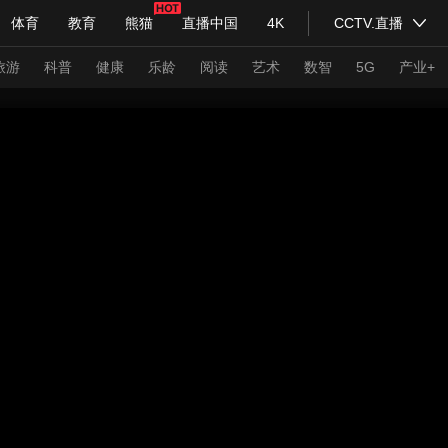
体育
教育
熊猫
直播中国
4K
CCTV.直播
式妙语
主持人
下载央视影音
热解读
天天学习
旅游
科普
健康
乐龄
阅读
艺术
数智
5G
产业+
纪录片网
国家大剧院
大型活动
科技
法治
文娱
人物
公益
图片
习式妙语
央视快评
央视网评
光华锐评
锋面
频道
VR/AR
4K专区
全景新闻
请入列
人生第一次
人生第二次
年冬奥会
CBA
NBA
中超
国足
国际足球
网球
综
体育江湖
文化体育
冰雪道路
足球道路