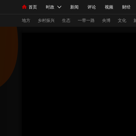
首页
时政
新闻
评论
视频
财经
人民领袖习近平
直播
海外频道
片库
iPanda
栏目大全
联播+
English
中国领导人
节目单
Монгол
听音
央视快评
微视频
习
地方
乡村振兴
生态
一带一路
央博
文化
总台春晚
网络春晚
共产党员网
秧纪录
新闻
国内
国际
评论
经济
军事
人民领袖习近平
联播+
热解读
天天学习
视频
小央视频
小央直播
直播中国
熊猫
现场
前线
比划
快看
蓝海中国
新兵
体育
直播
竞猜
2026年世界杯
2026
VIP会员
CCTV奥林匹克频道
生活体育大会