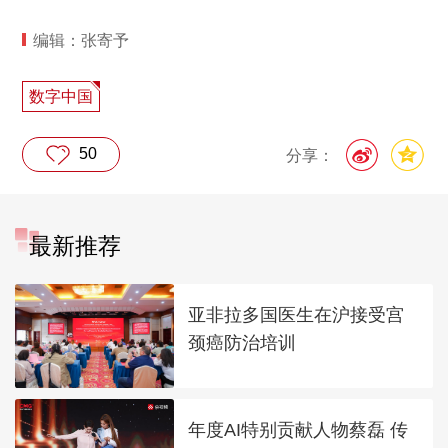
编辑：张寄予
数字中国
50
分享：
最新推荐
亚非拉多国医生在沪接受宫
颈癌防治培训
年度AI特别贡献人物蔡磊 传