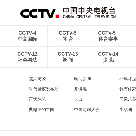
CCTV-4
CCTV-5
CCTV-5+
中文国际
体 育
体育赛事
CCTV-12
CCTV-13
CCTV-14
社会与法
新 闻
少 儿
播
焦点访谈
晚间新闻
经典咏
法
时代楷模发布厅
开讲啦
我有传
然
正大综艺
人口
国际艺
眼
典籍里的中国
中国诗词大会
生活圈