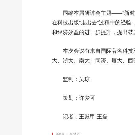
财经
教育
乡村振兴
生态环境
一带一路
围绕本届研讨会主题——“新时
大国智造
大国展会
大国保险
云顶对话
在科技出版“走出去”过程中的经验
和经济效益的进一步提升，提出鼓
本次会议有来自国际著名科技
CCTV.节目官网
直播
节目单
栏目
片库
大、浙大、南大、同济、厦大、西
监制：吴琼
策划：许梦可
记者：王殿甲 王磊
编辑：许梦可