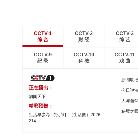
CCTV-1
CCTV-2
CCTV-3
综 合
财 经
综 艺
CCTV-9
CCTV-10
CCTV-11
纪 录
科 教
戏 曲
新闻联
正在播出：
今日说
朝闻天下
人与自
精彩预告：
秘境之
生活早参考-特别节目（生活圈）2026-
214