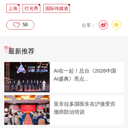
上海
灯光秀
国际传媒港
58
分享：
最新推荐
AI在一起！总台《2026中国
AI盛典》亮点...
亚非拉多国医生在沪接受宫
颈癌防治培训